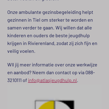
Zoeken naar
Onze ambulante gezinsbegeleiding helpt
gezinnen in Tiel om sterker te worden en
samen verder te gaan. Wij willen dat alle
kinderen en ouders de beste jeugdhulp
krijgen in Rivierenland, zodat zij zich fijn en
veilig voelen.
WIl jij meer informatie over onze werkwijze
en aanbod? Neem dan contact op via 088-
3210111 of
info@atlasjeugdhulp.nl
.